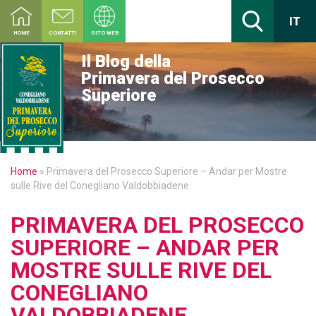
IT
HOME
CONTATTI
SITO WEB
Il Blog della
Primavera del Prosecco
Superiore
Home
»
Primavera del Prosecco Superiore – Andar per Mostre
sulle Rive del Conegliano Valdobbiadene
PRIMAVERA DEL PROSECCO
SUPERIORE – ANDAR PER
MOSTRE SULLE RIVE DEL
CONEGLIANO
VALDOBBIADENE