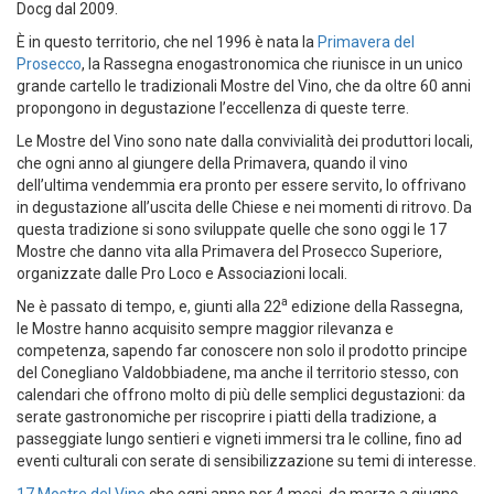
Docg dal 2009.
È in questo territorio, che nel 1996 è nata la
Primavera del
Prosecco
, la Rassegna enogastronomica che riunisce in un unico
grande cartello le tradizionali Mostre del Vino, che da oltre 60 anni
propongono in degustazione l’eccellenza di queste terre.
Le Mostre del Vino sono nate dalla convivialità dei produttori locali,
che ogni anno al giungere della Primavera, quando il vino
dell’ultima vendemmia era pronto per essere servito, lo offrivano
in degustazione all’uscita delle Chiese e nei momenti di ritrovo. Da
questa tradizione si sono sviluppate quelle che sono oggi le 17
Mostre che danno vita alla Primavera del Prosecco Superiore,
organizzate dalle Pro Loco e Associazioni locali.
a
Ne è passato di tempo, e, giunti alla 22
edizione della Rassegna,
le Mostre hanno acquisito sempre maggior rilevanza e
competenza, sapendo far conoscere non solo il prodotto principe
del Conegliano Valdobbiadene, ma anche il territorio stesso, con
calendari che offrono molto di più delle semplici degustazioni: da
serate gastronomiche per riscoprire i piatti della tradizione, a
passeggiate lungo sentieri e vigneti immersi tra le colline, fino ad
eventi culturali con serate di sensibilizzazione su temi di interesse.
17 Mostre del Vino
che ogni anno per 4 mesi, da marzo a giugno,